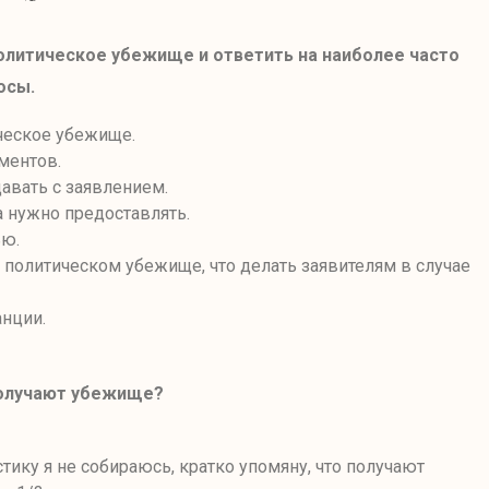
политическое убежище
и ответить на наиболее часто
осы.
ическое убежище.
ментов.
давать с заявлением
.
а нужно предоставлять.
ью.
 политическом убежище, что
делать заявителям в случае
анции.
получают убежище?
тику я не собираюсь, кратко упомяну
,
что получают