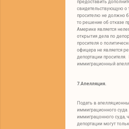
предоставить дополни
свидетельствующую о т
просителю не должно бы
то решение об отказе п
Америке является неле
открытия дела по депо
просителя о политичес
офицера не является р
депортации просителя. 
иммиграционный апелл
7.Апелляция
.
Подать в апелляционны
иммиграционного суда
иммиграцонного суда, ч
депортации могут тольк