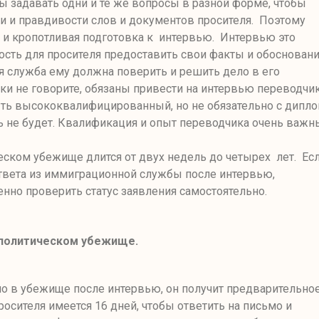
 задавать одни и те же вопросы в разной форме, чтобы
ти и правдивости слов и документов просителя. Поэтому
 и кропотливая подготовка к интервью. Интервью это
сть для просителя предоставить свои факты и обосновани
 служба ему должна поверить и решить дело в его
ски не говорите, обязаны привести на интервью переводчик
ь высококвалифицированный, но не обязательно с дипло
ть не будет. Квалификация и опыт переводчика очень важн
еском убежище длится от двух недель до четырех лет. Ес
ответа из иммиграционной службы после интервью,
нно проверить статус заявления самостоятельно
.
 политическом убежище.
но в убежище после интервью, он получит предварительно
росителя имеется 16 дней, чтобы ответить на письмо и