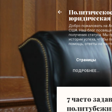
Политическое
юридическая
Добро пожаловать на A
США. Наш блог посвящен
получения статуса. Мы 
истории успеха, чтобы 
помощь, ответы на част
Страницы
ПОДРОБНЕЕ…
7 часто зада
политубеж