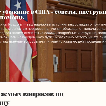
К основному контенту
 убежище в США - советы, инструкц
 помощь
sylumRus.com — ваш надежный источник информации о полити
 всем аспектам процесса получения убежища: от подачи заяв
предоставляем экспертные советы, подробные инструкции, посл
помочь вам на каждом шагу пути. Независимо от того, ищете ли
о задаваемые вопросы или личные истории людей, прошедших 
ваемых вопросов по
ищу