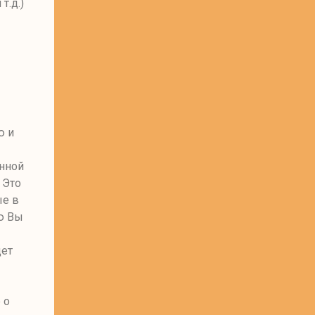
 т.д
.)
ю и
енной
 Это
е в
ю Вы
дет
 о