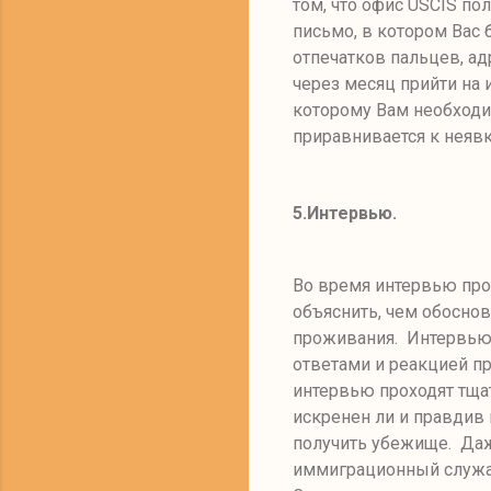
том
,
что офис
USCIS
пол
письмо
,
в котором Вас 
отпечатков пальцев, ад
через месяц прийти на
которому Вам необходи
приравнивается к неяв
5.
Интервью.
Во время интервью про
объяснить
,
чем обоснова
проживания. Интервью
ответами и реакцией п
интервью проходят тща
искренен ли и правдив
получить убежище. Даж
иммиграционный служащ