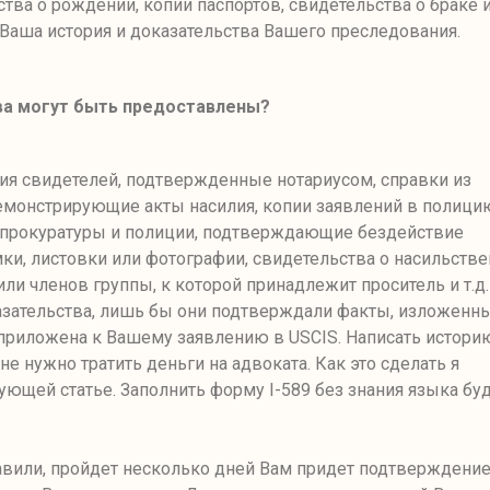
тва о рождении, копии паспортов, свидетельства о браке и
Ваша история и доказательства Вашего преследования.
ва могут быть предоставлены
?
ния свидетелей, подтвержденные нотариусом, справки из
емонстрирующие акты насилия, копии заявлений в полици
 прокуратуры и полиции
,
подтверждающие бездействие
мки, листовки или фотографии, свидетельства о насильств
ли членов группы, к которой принадлежит проситель и т.д.
зательства, лишь бы они подтверждали факты
,
изложенны
т приложена к Вашему заявлению в
USCIS.
Написать истори
не нужно тратить деньги на адвоката. Как это сделать я
ующей статье. Заполнить форму
I-589
без знания языка бу
авили
,
пройдет несколько дней Вам придет подтверждение