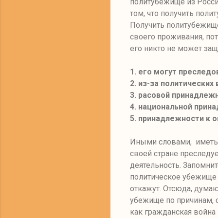
политубежище из России
том, что получить поли
Получить политубежище
своего проживания, пот
его никто не может защ
1.
его могут преследо
2.
из-за политических 
3.
расовой принадлеж
4.
национальной прин
5.
принадлежности к о
Иными словами, иметь 
своей стране преследу
деятельность. Запомнит
политическое убежище н
откажут. Отсюда
,
дума
убежище по причинам
,
как гражданская война