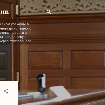
ии,
ческом убежище в
ления до успешного
едние новости и
 вы юридическую
через этот процесс