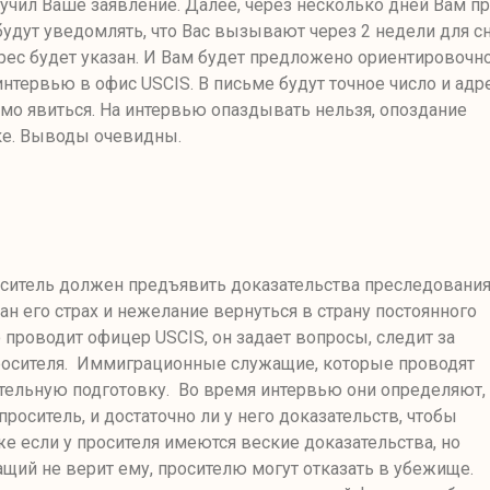
учил Ваше заявление. Далее
,
через несколько дней Вам п
будут уведомлять
,
что Вас вызывают через 2 недели для с
рес будет указан. И Вам будет предложено ориентировочн
 интервью в офис
USCIS.
В письме будут точное число и адр
мо явиться.
На интервью опаздывать нельзя, опоздание
ке. Выводы очевидны.
ситель должен предъявить доказательства преследования
н его страх и нежелание вернуться в страну постоянного
 проводит офицер
USCIS
, он задает вопросы, следит за
росителя. Иммиграционные служащие, которые проводят
тельную подготовку. Во время интервью они определяют
,
 проситель
,
и достаточно ли у него доказательств, чтобы
е если у просителя имеются веские доказательства, но
ий не верит ему, просителю могут отказать в убежище.