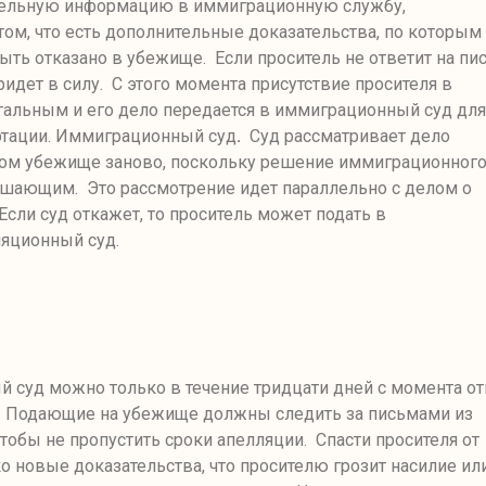
тельную информацию в иммиграционную службу
,
ом, что есть дополнительные доказательства, по которым
ть отказано в убежище. Если проситель не ответит на пи
ридет в силу. С этого момента присутствие просителя в
гальным и его дело передается в иммиграционный суд для
ртации. Иммиграционный суд
.
Суд рассматривает дело
ком убежище заново, поскольку решение иммиграционног
ешающим. Это рассмотрение идет параллельно с делом о
Если суд откажет, то проситель может подать в
яционный суд.
й суд можно только в течение тридцати дней с момента от
. Подающие на убежище должны следить за письмами из
тобы не пропустить сроки апелляции. Спасти просителя от
о новые доказательства, что просителю грозит насилие ил