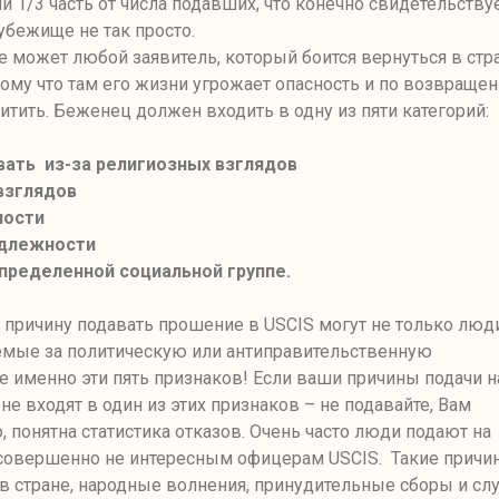
 1/3 часть от числа подавших, что конечно свидетельствуе
тубежище не так просто.
 может любой заявитель, который боится вернуться в стр
ому что там его жизни угрожает опасность и по возвраще
итить. Беженец должен входить в одну из пяти категорий
:
вать из-за религиозных взглядов
взглядов
ности
адлежности
пределенной социальной группе.
причину подавать прошение в USCIS могут не только люд
емые за политическую или антиправительственную
е именно эти пять признаков! Если ваши причины подачи н
е входят в один из этих признаков – не подавайте, Вам
ю
,
понятна статистика отказов. Очень часто люди подают на
совершенно не интересным офицерам
USCIS.
Такие причи
 в стране, народные волнения, принудительные сборы и сл