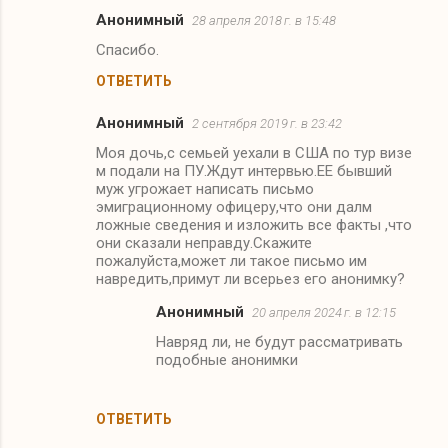
е
Анонимный
28 апреля 2018 г. в 15:48
н
Спасибо.
т
ОТВЕТИТЬ
а
р
Анонимный
2 сентября 2019 г. в 23:42
и
Моя дочь,с семьей уехали в США по тур визе
и
м подали на ПУ.Ждут интервью.ЕЕ бывший
муж угрожает написать письмо
эмиграционному офицеру,что они далм
ложные сведения и изложить все факты ,что
они сказали неправду.Скажите
пожалуйста,может ли такое письмо им
навредить,примут ли всерьез его анонимку?
Анонимный
20 апреля 2024 г. в 12:15
Навряд ли, не будут рассматривать
подобные анонимки
ОТВЕТИТЬ