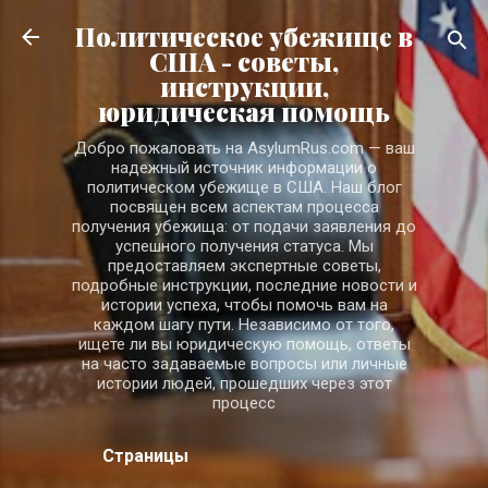
К основному контенту
Политическое убежище в
США - советы,
инструкции,
юридическая помощь
Добро пожаловать на AsylumRus.com — ваш
надежный источник информации о
политическом убежище в США. Наш блог
посвящен всем аспектам процесса
получения убежища: от подачи заявления до
успешного получения статуса. Мы
предоставляем экспертные советы,
подробные инструкции, последние новости и
истории успеха, чтобы помочь вам на
каждом шагу пути. Независимо от того,
ищете ли вы юридическую помощь, ответы
на часто задаваемые вопросы или личные
истории людей, прошедших через этот
процесс
Страницы