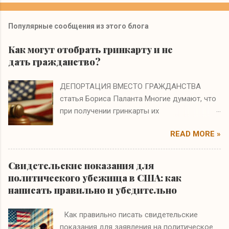
й
Популярные сообщения из этого блога
Как могут отобрать гринкарту и не
дать гражданство?
ДЕПОРТАЦИЯ ВМЕСТО ГРАЖДАНСТВА
статья Бориса Паланта Многие думают, что
при получении гринкарты их
иммиграционные проблемы заканчиваются.
READ MORE »
Они ошибаются. Если на интервью по
натурализации иммиграционный офицер
полагает, что вы получили гринкарту по
Свидетельские показания для
ошибке или в результате мошенничества, то
политического убежища в США: как
вам не только откажут в гражданстве, но и
написать правильно и убедительно
аннулируют гринкарту и начнут процесс
депортации. На судебном слушании бремя
Как правильно писать свидетельские
доказательства будет лежать на вас, т.е.
показания для заявления на политическое