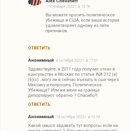
Alex Chelisheff
10 января 2022 г. в 15:16
Вы можете просить политическое
убежище в США, если ваша история
удовлетворяет одному из пяти
признаков.
ОТВЕТИТЬ
Анонимный
6 октября 2022 г. в 17:01
Здравствуйте, в 2011 году получил отказ в
консульстве в Москве по статье INA 212 (a)
(6)(c) , могу ли я сейчас въехать в сша через
Мексику и попросить Политическое
Убежище? Или же меня на границе
депортируют обратно ? Спасибо!!
ОТВЕТИТЬ
Анонимный
16 октября 2022 г. в 13:59
Какой смысл задавать тут вопросы если на
них не отвечают ? Для чего вы создали эту