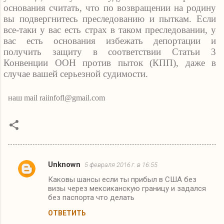
основания считать, что по возвращении на родину
вы подвергнитесь преследованию и пыткам. Если
все-таки у вас есть страх в таком преследовании, у
вас есть основания избежать депортации и
получить защиту в соответствии Статьи 3
Конвенции ООН против пыток (КПП), даже в
случае вашей серьезной судимости.
наш mail raiinfofl@gmail.com
Unknown
5 февраля 2016 г. в 16:55
К
Каковы шансы если ты прибыл в США без
о
визы через мексиканскую границу и задался
м
без паспорта что делать
м
ОТВЕТИТЬ