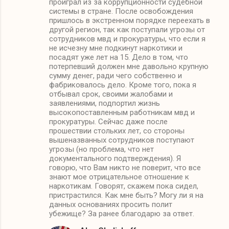
проиграл из за коррупционности судебной
системы в стране. После освобождения
пришлось в экстренном порядке переехать в
другой регион, так как поступали угрозы от
сотрудников мвд и прокуратуры, что если я
не исчезну мне подкинут наркотики и
посадят уже лет на 15. Дело в том, что
потерпевший должен мне давольно крупную
сумму денег, ради чего собственно и
фабриковалось дело. Кроме того, пока я
отбывал срок, своими жалобами и
заявлениями, подпортил жизнь
высокопоставленным работникам мвд и
прокуратуры. Сейчас даже после
прошествии стольких лет, со стороны
вышеназванных сотрудников поступают
угрозы (но проблема, что нет
документального подтверждения). Я
говорю, что Вам никто не поверит, что все
знают мое отрицательное отношение к
наркотикам. Говорят, скажем пока сидел,
пристрастился. Как мне быть? Могу ли я на
данных основаниях просить полит
убежище? За ранее благодарю за ответ.