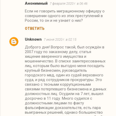
Анонимный
7 февраля 2020 г. в 06:46
Если не говорить миграционному офицеру о
совершении одного из этих преступлений в
России, то он и не узнает о них?
ОТВЕТИТЬ
Unknown
7 июня 2020 г. в 02:15
Доброго дня! Вопрос такой, был осуждён в
2007 году по заказному делу, статья
хищение вверенного имущества и
мошенничество. В списке заинтересованных
лиц, которым было выгодно меня посадить
крупный бизнесмен, руководитель
городского мвд, один из судей верховного
суда, и ряд сотрудников прокуратуры. Это
связано с тесными коррупционными
связями потерпевшего бизнесмена и данных
должностных лиц. Осудили на 7 лет, вышел
досрочно в 11 году. Много судился с
должностными лицами по факту
фальсификации доказательств, есть пара
выигранных решений, однако большенство