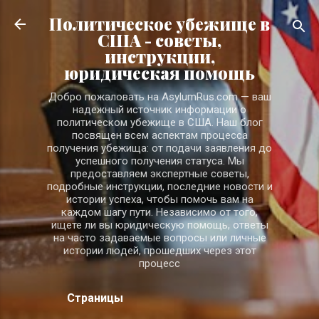
К основному контенту
Политическое убежище в
США - советы,
инструкции,
юридическая помощь
Добро пожаловать на AsylumRus.com — ваш
надежный источник информации о
политическом убежище в США. Наш блог
посвящен всем аспектам процесса
получения убежища: от подачи заявления до
успешного получения статуса. Мы
предоставляем экспертные советы,
подробные инструкции, последние новости и
истории успеха, чтобы помочь вам на
каждом шагу пути. Независимо от того,
ищете ли вы юридическую помощь, ответы
на часто задаваемые вопросы или личные
истории людей, прошедших через этот
процесс
Страницы