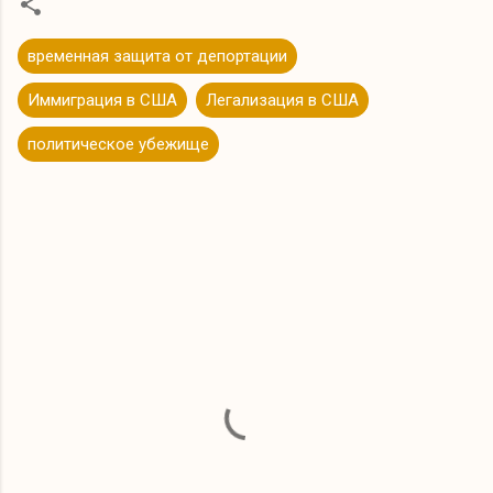
временная защита от депортации
Иммиграция в США
Легализация в США
политическое убежище
К
о
м
м
е
н
т
а
р
и