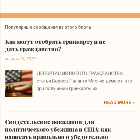
Популярные сообщения из этого блога
Как могут отобрать гринкарту и не
дать гражданство?
августа 01, 2017
ДЕПОРТАЦИЯ ВМЕСТО ГРАЖДАНСТВА
статья Бориса Паланта Многие думают, что
при получении гринкарты их
иммиграционные проблемы заканчиваются.
READ MORE »
Они ошибаются. Если на интервью по
натурализации иммиграционный офицер
полагает, что вы получили гринкарту по
Свидетельские показания для
ошибке или в результате мошенничества, то
политического убежища в США: как
вам не только откажут в гражданстве, но и
написать правильно и убедительно