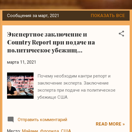
Сообщения за март, 2021
ПОКАЗАТЬ ВСЕ
С
о
Экспертное заключение и
о
Сountry Report при подаче на
б
политическое убежищ...
щ
е
марта 11, 2021
н
и
Почему необходим кантри репорт и
я
заключение эксперта. Заключение
эксперта при подаче на политическое
убежище США.
Отправить комментарий
READ MORE »
Место:
Майами, Флорида, США