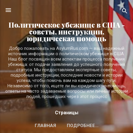
К основному контенту
Политическое убежище в США -
советы, инструкции,
юридическая помощь
Добро пожаловать на AsylumRus.com — ваш надежный
источник информации о политическом убежище в США.
Наш блог посвящен всем аспектам процесса получения
убежища: от подачи заявления до успешного получения
статуса. Мы предоставляем экспертные советы,
подробные инструкции, последние новости и истории
успеха, чтобы помочь вам на каждом шагу пути.
Независимо от того, ищете ли вы юридическую помощь,
ответы на часто задаваемые вопросы или личные истории
людей, прошедших через этот процесс
Страницы
ГЛАВНАЯ
ПОДРОБНЕЕ…