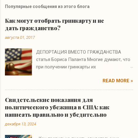
Популярные сообщения из этого блога
Как могут отобрать гринкарту и не
дать гражданство?
августа 01, 2017
ДЕПОРТАЦИЯ ВМЕСТО ГРАЖДАНСТВА
статья Бориса Паланта Многие думают, что
при получении гринкарты их
иммиграционные проблемы заканчиваются.
READ MORE »
Они ошибаются. Если на интервью по
натурализации иммиграционный офицер
полагает, что вы получили гринкарту по
Свидетельские показания для
ошибке или в результате мошенничества, то
политического убежища в США: как
вам не только откажут в гражданстве, но и
написать правильно и убедительно
аннулируют гринкарту и начнут процесс
декабря 13, 2024
депортации. На судебном слушании бремя
доказательства будет лежать на вас, т.е.