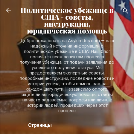
К основному контенту
Политическое убежище в
США - советы,
инструкции,
юридическая помощь
Добро пожаловать на AsylumRus.com — ваш
надежный источник информации о
политическом убежище в США. Наш блог
посвящен всем аспектам процесса
получения убежища: от подачи заявления до
успешного получения статуса. Мы
предоставляем экспертные советы,
подробные инструкции, последние новости и
истории успеха, чтобы помочь вам на
каждом шагу пути. Независимо от того,
ищете ли вы юридическую помощь, ответы
на часто задаваемые вопросы или личные
истории людей, прошедших через этот
процесс
Страницы