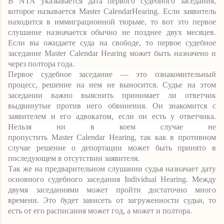
В
NTA
указывается дата первого судебного заседания,
которое называется
Master
Calendar
Hearing
. Если заявитель
находится в иммиграционной тюрьме, то вот это первое
слушание назначается обычно не позднее двух месяцев.
Если вы ожидаете суда на свободе, то первое судебное
заседание
Master
Calendar
Hearing
может быть назначено и
через полтора года.
Первое судебное заседание — это ознакомительный
процесс, решение на нем не выносится. Судье на этом
заседании важно выяснить принимает ли ответчик
выдвинутые против него обвинения. Он знакомится с
заявителем и его адвокатом, если он есть у ответчика.
Нельзя ни в коем случае не
пропустить
Master
Calendar
Hearing
, так как в противном
случае решение о депортации может быть принято в
последующем в отсутствии заявителя.
Так же на предварительном слушании судья назначает дату
основного судебного заседания
Individual
Hearing
. Между
двумя заседаниями может пройти достаточно много
времени. Это будет зависеть от загруженности судьи, то
есть от его расписания может год, а может и полтора.