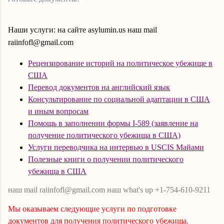
Наши услуги: на сайте asylumin.us наш mail
raiinfofl
@
gmail
.
com
Рецензирование историй на политическое убежище в
США
Перевод документов на английский язык
Консультирование по социальной адаптации в США
и иным вопросам
Помощь в заполнении формы I-589 (заявление на
получение политического убежища в США)
Услуги переводчика на интервью в USCIS Майами
Полезные книги о получении политического
убежища в США
наш mail raiinfofl@gmail.com наш what's up +1-754-610-9211
Мы оказываем следующие
услуги по подготовке
документов для получения политического убежища.