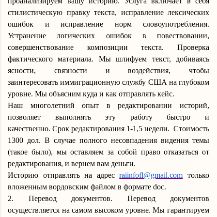
проанализируем вашу историю. Услуга включает в себя
стилистическую правку текста, исправление лексических
ошибок и исправление норм словоупотребления.
Устранение логических ошибок в
повествовании
,
совершенствование композиции текста. Проверка
фактического материала.
Мы
шлифу
ем
текст, добиваясь
ясности, связности и воздействия, чтобы
заинтересовать
иммиграционную службу США
на глубоком
уровне. Мы объясним куда и как отправлять кейс.
Наш многолетний опыт в редактировании историй,
позволяет выполнять эту работу быстро и
качественно.
Срок редактирования 1-1,5 недели.
Стоимость
1
3
00 дол. В случае полного несовпадения видения темы
(такое было), мы оставляем за собой право отказаться от
редактирования, и вернем вам деньги.
Историю отправлять на адрес
raiinfofl@gmail.com
только
вложенным вордовским файлом в формате doc.
2. Перевод документов
.
П
еревод документов
осуществляется на самом высоком уровне.
Мы гарантируем