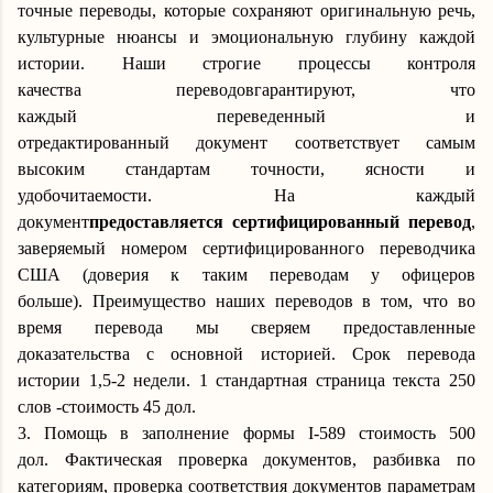
точные переводы, которые сохраняют оригинальную речь,
культурные нюансы и эмоциональную глубину каждой
истории.
Наши строгие процессы контроля
качества
переводов
гарантируют, что
кажд
ый
переведен
ный
и
отредактированн
ый
документ
соответствует самым
высоким стандартам точности, ясности и
удобочитаемости.
На каждый
документ
п
редоставляется сертифицированный перевод
,
заверяемый
номером
сертифицированного
переводчик
а
США (доверия к таким переводам у офицеров
больше)
.
Преимущество наших переводов в том, что во
время перевода мы сверяем предоставленные
доказательства с основной историей.
Срок перевода
истории 1,5-2 недели.
1 стандартная страница текста 250
слов -
стоимость 45
дол.
3. Помощь в заполнение формы I-589
стоимость
5
00
дол.
Фактическая проверка документов, разбивка по
категориям, проверка соответствия документов параметрам