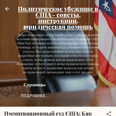
К основному контенту
Политическое убежище в
США - советы,
инструкции,
юридическая помощь
Добро пожаловать на AsylumRus.com — ваш надежный
источник информации о политическом убежище в США.
Наш блог посвящен всем аспектам процесса получения
убежища: от подачи заявления до успешного получения
статуса. Мы предоставляем экспертные советы,
подробные инструкции, последние новости и истории
успеха, чтобы помочь вам на каждом шагу пути.
Независимо от того, ищете ли вы юридическую помощь,
ответы на часто задаваемые вопросы или личные
истории людей, прошедших через этот процесс
Страницы
ПОДРОБНЕЕ…
Иммиграционный суд США: Как