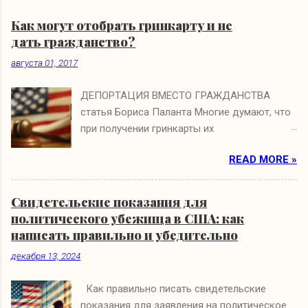
Как могут отобрать гринкарту и не
дать гражданство?
августа 01, 2017
ДЕПОРТАЦИЯ ВМЕСТО ГРАЖДАНСТВА
статья Бориса Паланта Многие думают, что
при получении гринкарты их
иммиграционные проблемы заканчиваются.
READ MORE »
Они ошибаются. Если на интервью по
натурализации иммиграционный офицер
полагает, что вы получили гринкарту по
Свидетельские показания для
ошибке или в результате мошенничества, то
политического убежища в США: как
вам не только откажут в гражданстве, но и
написать правильно и убедительно
аннулируют гринкарту и начнут процесс
декабря 13, 2024
депортации. На судебном слушании бремя
доказательства будет лежать на вас, т.е.
Как правильно писать свидетельские
вам нужно будет доказывать, что гринкарту
показания для заявления на политическое