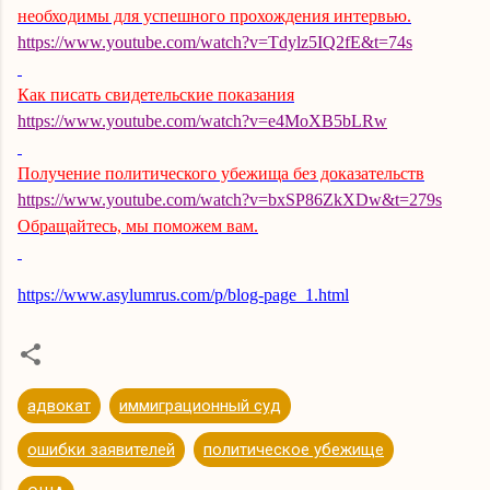
необходимы для успешного прохождения интервью.
https://www.youtube.com/watch?v=Tdylz5IQ2fE&t=74s
Как писать свидетельские показания
https://www.youtube.com/watch?v=e4MoXB5bLRw
Получение политического убежища без доказательств
https://www.youtube.com/watch?v=bxSP86ZkXDw&t=279s
Обращайтесь, мы поможем вам.
https://www.asylumrus.com/p/blog-page_1.html
адвокат
иммиграционный суд
ошибки заявителей
политическое убежище