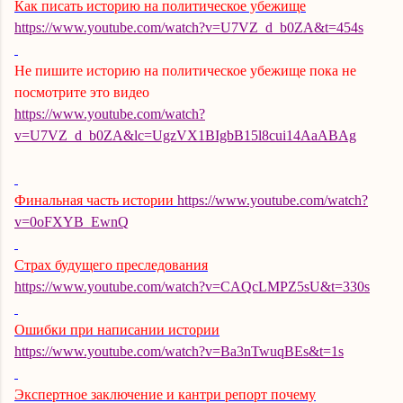
Как писать историю на политическое убежище
https://www.youtube.com/watch?v=U7VZ_d_b0ZA&t=454s
Не пишите историю на политическое убежище пока не
посмотрите это видео
https://www.youtube.com/watch?
v=U7VZ_d_b0ZA&lc=UgzVX1BIgbB15l8cui14AaABAg
Финальная часть истории
https://www.youtube.com/watch?
v=0oFXYB_EwnQ
Страх будущего преследования
https://www.youtube.com/watch?v=CAQcLMPZ5sU&t=330s
Ошибки при написании истории
https://www.youtube.com/watch?v=Ba3nTwuqBEs&t=1s
Экспертное заключение и кантри репорт почему