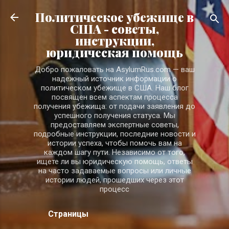
К основному контенту
Политическое убежище в
США - советы,
инструкции,
юридическая помощь
Добро пожаловать на AsylumRus.com — ваш
надежный источник информации о
политическом убежище в США. Наш блог
посвящен всем аспектам процесса
получения убежища: от подачи заявления до
успешного получения статуса. Мы
предоставляем экспертные советы,
подробные инструкции, последние новости и
истории успеха, чтобы помочь вам на
каждом шагу пути. Независимо от того,
ищете ли вы юридическую помощь, ответы
на часто задаваемые вопросы или личные
истории людей, прошедших через этот
процесс
Страницы