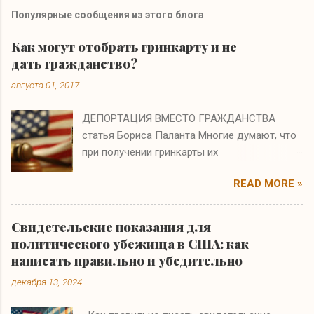
Популярные сообщения из этого блога
Как могут отобрать гринкарту и не
дать гражданство?
августа 01, 2017
ДЕПОРТАЦИЯ ВМЕСТО ГРАЖДАНСТВА
статья Бориса Паланта Многие думают, что
при получении гринкарты их
иммиграционные проблемы заканчиваются.
READ MORE »
Они ошибаются. Если на интервью по
натурализации иммиграционный офицер
полагает, что вы получили гринкарту по
Свидетельские показания для
ошибке или в результате мошенничества, то
политического убежища в США: как
вам не только откажут в гражданстве, но и
написать правильно и убедительно
аннулируют гринкарту и начнут процесс
декабря 13, 2024
депортации. На судебном слушании бремя
доказательства будет лежать на вас, т.е.