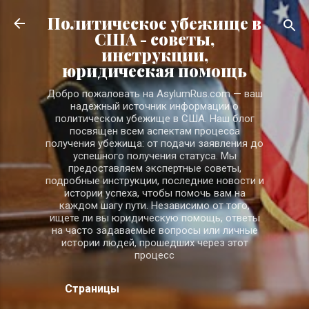
К основному контенту
Политическое убежище в
США - советы,
инструкции,
юридическая помощь
Добро пожаловать на AsylumRus.com — ваш
надежный источник информации о
политическом убежище в США. Наш блог
посвящен всем аспектам процесса
получения убежища: от подачи заявления до
успешного получения статуса. Мы
предоставляем экспертные советы,
подробные инструкции, последние новости и
истории успеха, чтобы помочь вам на
каждом шагу пути. Независимо от того,
ищете ли вы юридическую помощь, ответы
на часто задаваемые вопросы или личные
истории людей, прошедших через этот
процесс
Страницы