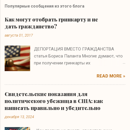
Популярные сообщения из этого блога
Как могут отобрать гринкарту и не
дать гражданство?
августа 01, 2017
ДЕПОРТАЦИЯ ВМЕСТО ГРАЖДАНСТВА
статья Бориса Паланта Многие думают, что
при получении гринкарты их
иммиграционные проблемы заканчиваются.
READ MORE »
Они ошибаются. Если на интервью по
натурализации иммиграционный офицер
полагает, что вы получили гринкарту по
Свидетельские показания для
ошибке или в результате мошенничества, то
политического убежища в США: как
вам не только откажут в гражданстве, но и
написать правильно и убедительно
аннулируют гринкарту и начнут процесс
декабря 13, 2024
депортации. На судебном слушании бремя
доказательства будет лежать на вас, т.е.