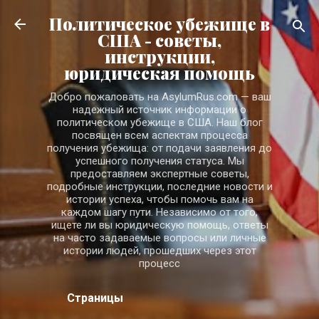
К основному контенту
Политическое убежище в
США - советы,
инструкции,
юридическая помощь
Добро пожаловать на AsylumRus.com — ваш
надежный источник информации о
политическом убежище в США. Наш блог
посвящен всем аспектам процесса
получения убежища: от подачи заявления до
успешного получения статуса. Мы
предоставляем экспертные советы,
подробные инструкции, последние новости и
истории успеха, чтобы помочь вам на
каждом шагу пути. Независимо от того,
ищете ли вы юридическую помощь, ответы
на часто задаваемые вопросы или личные
истории людей, прошедших через этот
процесс
Страницы