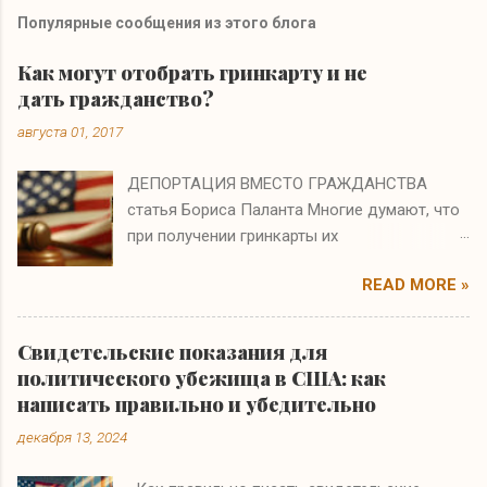
Популярные сообщения из этого блога
Как могут отобрать гринкарту и не
дать гражданство?
августа 01, 2017
ДЕПОРТАЦИЯ ВМЕСТО ГРАЖДАНСТВА
статья Бориса Паланта Многие думают, что
при получении гринкарты их
иммиграционные проблемы заканчиваются.
READ MORE »
Они ошибаются. Если на интервью по
натурализации иммиграционный офицер
полагает, что вы получили гринкарту по
Свидетельские показания для
ошибке или в результате мошенничества, то
политического убежища в США: как
вам не только откажут в гражданстве, но и
написать правильно и убедительно
аннулируют гринкарту и начнут процесс
декабря 13, 2024
депортации. На судебном слушании бремя
доказательства будет лежать на вас, т.е.